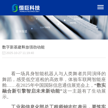
媒体报道
数字新基建释放强劲动能
2025-10-27 11:19:40
看一场具身智能机器人与人类舞者共同演绎的
舞蹈，感受低空巡检的高效率，体验车联网智能座
舱
……在2025年中国国际信息通信展览会上，
“数实
融合新引擎智启未来新动能”
这一主题有了生动展
示。
工业和信息化部总工程师钟志红表示，要筑牢