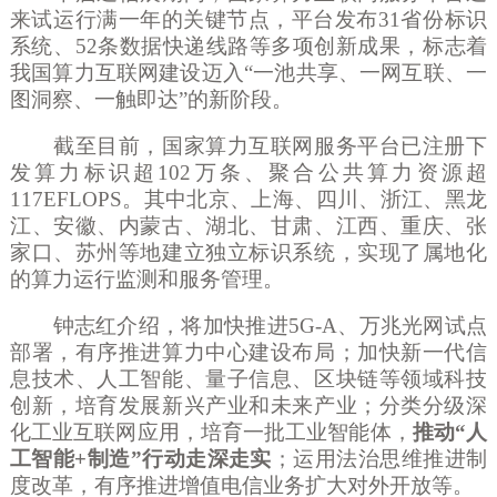
来试运行满一年的关键节点，平台发布
31省份标识
系统、52条数据快递线路等多项创新成果，标志着
我国算力互联网建设迈入“一池共享、一网互联、一
图洞察、一触即达”的新阶段。
截至目前，国家算力互联网服务平台已注册下
发算力标识超
102万条、聚合公共算力资源超
117EFLOPS。其中北京、上海、四川、浙江、黑龙
江、安徽、内蒙古、湖北、甘肃、江西、重庆、张
家口、苏州等地建立独立标识系统，实现了属地化
的算力运行监测和服务管理。
钟志红介绍，将加快推进
5G-A、万兆光网试点
部署，有序推进算力中心建设布局；加快新一代信
息技术、人工智能、量子信息、区块链等领域科技
创新，培育发展新兴产业和未来产业；分类分级深
化工业互联网应用，培育一批工业智能体，
推动
“人
工智能+制造”行动走深走实
；运用法治思维推进制
度改革，有序推进增值电信业务扩大对外开放等。