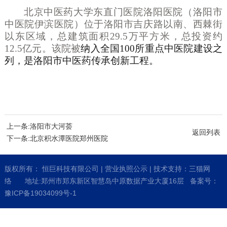
北京中医药大学东直门医院洛阳医院（洛阳市
中医院伊滨医院）位于洛阳市吉庆路以南、西棘街
以东区域，总建筑面积
29.5万平方米，总投资约
12.5亿元。该院被
纳入全国
100所重点中医院建设之
列，是洛阳市中医药传承创新工程。
上一条:洛阳市大河荟
返回列表
下一条:北京积水潭医院郑州医院
版权所有： 恒巨科技有限公司 |
营业执照公示
| 技术支持：
三猫网
络
地址:郑州市郑东新区智慧岛中原数据产业大厦16层 备案号：
豫ICP备19034099号-1