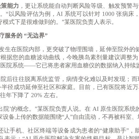
决策能力
，更让系统能自动判断风险等级、触发预警与
。“以风险评估为例，AI 系统可以针对 1000 张病床
疗模式下是很难做到的。”某医院负责人表示。
疗服务的 “无边界”
仅发生在医院内部，更突破了物理围墙，延伸至院外的健
根据您的血糖波动曲线，今晚胰岛素剂量建议调整为 
原生医院系统——它已将患者家用血糖仪的数据纳入持续
出院后往往脱离系统监管，病情变化难以及时发现；而现在，
服务半径成功延伸至社区和家庭。目前，已有医院将近
往年下降了
20% 左右。
‘出院’的概念。”某医院负责人说。在 AI 原生医院
家设备上传的数据能围绕“人”自由流动，不再被科室、
还让手机、社区终端等设备成为患者的
“健康助手”
队表示：“AI 原生医院解决方案的终极目标，是让智