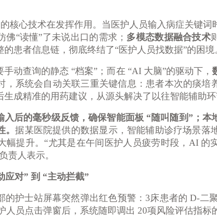
系统的核心技术在发挥作用。当医护人员输入病症关键词
仿佛
“读懂”了未说出口的需求；
多模态数据融合技术
整的患者信息链，彻底终结了
“医护人员找数据”的困境
要手动查询的静态
“档案”；而在 “AI 大脑”的驱动下，
时，系统会自动关联三重关键信息：患者本次的痰培
后生成精准的用药建议，从源头解决了以往智能辅助环
输入后的毫秒级反馈，确保智能面板
“随叫随到”；
性。
据某医院提供的数据显示，智能辅助诊疗场景落
大幅提升。“尤其是在午间医护人员疲劳时段，AI 的
院负责人表示。
动应对” 到 “主动拦截”
部的护士站屏幕突然弹出红色预警：3床患者的 D-二聚体
护人员点击弹窗后，系统随即调出 20项风险评估指标