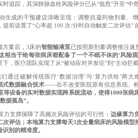
实时追踪，其深静脉血栓风险评分已从“低危”升至“中危
动生成的干预建议清晰呈现：调整抗凝药物剂量、
，提前设置了
“心率超 100 次/分时自动触发二次评估
预方案后，
3床的
智能输液泵
已按照新剂量调整推注速
“这相当于给每张病床都配备了一个不眠不休的‘风险观
下，医疗团队实现了从“被动应对并发症”到“主动拦截
，我们通过破解传统医疗‘数据治理’与‘算力供给’两
损式数据融合技术
——在不改变医院原有信息系统、
泵等设备的实时数据实现跨系统流动，使得
1000张
数据孤岛”。
算力支撑保障了高频次风险评估的可行性：
边缘算力
二次评估；本地算力支撑每天
3次全量病床的风险模型
险识别的精准度。