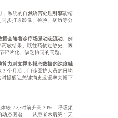
时，系统的
自然语言处理引擎
能精
则同步打通影像、检验、病历等分
。
数据会随着诊疗场景动态流动
。例
养药敏结果、既往药物过敏史、医
节碎片化、缺乏协同的问题。
本地算力则支撑多模态数据的深度融
地
3 个月后，门诊医护人员的日均
实时提醒让关键病史遗漏率大幅下
较 2 小时前升高 30%，呼吸频
的动态图谱——从患者术后第 1 天