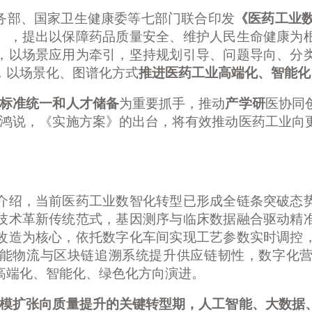
务部、国家卫生健康委等七部门联合印发
《医药工业
），提出以保障药品质量安全、维护人民生命健康为
，以场景应用为牵引，坚持规划引导、问题导向、分
，以场景化、图谱化方式
推进医药工业高端化、智能化
标准统一和人才储备
为重要抓手，推动
产学研
医协同
家鸿说，《实施方案》的出台，将有效推动医药工业向
绍，当前医药工业数智化转型已形成全链条突破态势
技术革新传统范式，基因测序与临床数据融合驱动精
改造为核心，依托数字化车间实现工艺参数实时调控
能物流与区块链追溯系统提升供应链韧性，数字化
高端化、智能化、绿色化方向演进。
规模扩张向质量提升的关键转型期，人工智能、大数据