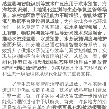
感监测与智能识别等技术广泛应用于洪水预警、海
洋垃圾识别、土地退化监测与生态修复监管等场
景。农村地区数字治理能力不断增强，智能终端下
沉与数据平台建设初见成效，
为推动城乡生态环境
治理一体化奠定了坚实基础。
在水务治理领域，人
工智能、物联网与数字孪生等新兴技术深度融合，
推动水资源监测、水质预警、水务设施调度与维护
全面升级。
部分地区已通过构建
智慧水务
系统，有
效提升了供排水系统运行效率与漏损控制能力，实
现从被动响应向主动管理的转变。从总体上看，
智
能化转型正在推动我国生态环境治理由
“粗放管
理”向“精细治理”跃升
，为实现高水平生态环境保护
和生态环境治理体系现代化提供了重要支撑。
尽管生态环境智能治理初见成效，但在实际推
进过程中仍面临诸多挑战。技术的成熟与应用普及
并非一蹴而就，许多实际问题仍需在进一步推动智
能化治理的过程中予以解决。首先，许多地方的治
理系统仍停留在单纯的
数据可视化和被动报警阶